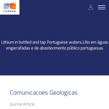
Skip
User
to
Togg
main
navig
accou
content
menu
Lithium in bottled and tap Portuguese waters,Lítio em águas
engarrafadas e de abastecimento público portuguesas
Comunicacoes Geologicas
Journal Article