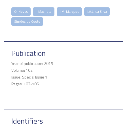
O. Neves
I. Machete
J.M. Marques
J.A.L. da Silva
Simões do Couto
Publication
Year of publication: 2015
Volume: 102
Issue: Special Issue 1
Pages: 103-106
Identifiers