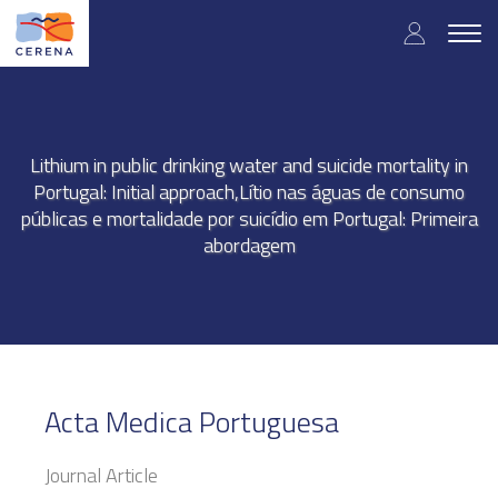
Skip
User
to
Togg
main
navig
accou
content
menu
Lithium in public drinking water and suicide mortality in
Portugal: Initial approach,Lítio nas águas de consumo
públicas e mortalidade por suicídio em Portugal: Primeira
abordagem
Acta Medica Portuguesa
Journal Article