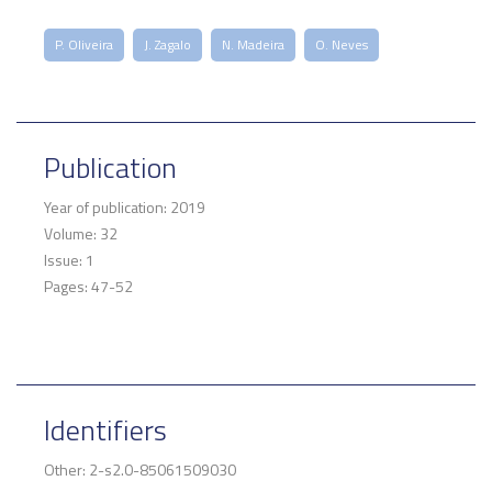
P. Oliveira
J. Zagalo
N. Madeira
O. Neves
Publication
Year of publication: 2019
Volume: 32
Issue: 1
Pages: 47-52
Identifiers
Other: 2-s2.0-85061509030